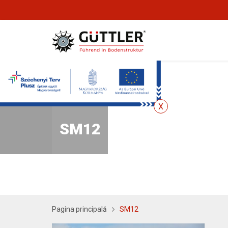
SM12
Pagina principală
SM12