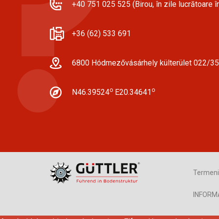
+40 751 025 525 (Birou, în zile lucrătoare în
+36 (62) 533 691
6800 Hódmezővásárhely külterület 022/35
o
o
N46.39524
E20.34641
Termeni 
INFORM