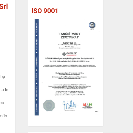
Srl
ISO 9001
 şi
 a le
 ca
m în