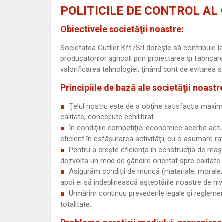
POLITICILE DE CONTROL AL C
Obiectivele societăţii noastre:
Societatea Güttler Kft./Srl doreşte să contribuie la
producătorilor agricoli prin proiectarea şi fabricare
valorificarea tehnologiei, ţinând cont de evitarea
Principiile de bază ale societăţii noastr
Ţelul nostru este de a obţine satisfacţia maxim
calitate, concepute echilibrat.
În condiţiile competiţiei economice acerbe actual
eficient în esfăşurarea activităţii, cu o asumare ra
Pentru a creşte eficienţa în construcţia de maşi
dezvolta un mod de gândire orientat spre calitate 
Asigurăm condiţii de muncă (materiale, morale,
apoi ei să îndeplinească aşteptările noastre de nive
Urmărim continuu prevederile legale şi reglement
totalitate.