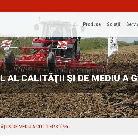
Produse
Soluţii
Servi
 AL CALITĂŢII ŞI DE MEDIU A 
ŢII ŞI DE MEDIU A GÜTTLER Kft./Srl