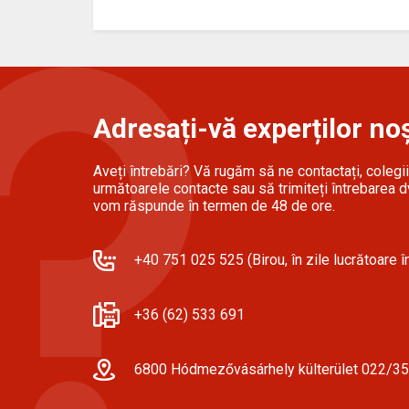
Adresați-vă experților noș
Aveți întrebări? Vă rugăm să ne contactați, colegii 
următoarele contacte sau să trimiteți întrebarea dv
vom răspunde în termen de 48 de ore.
+40 751 025 525 (Birou, în zile lucrătoare în
+36 (62) 533 691
6800 Hódmezővásárhely külterület 022/35