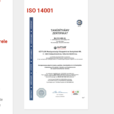
u
ISO 14001
rele
a
te
e