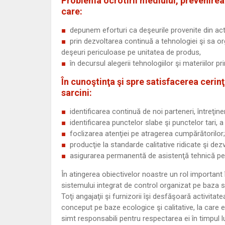
Problema ocrotirii mediului, prevenirea
care:
depunem eforturi ca deşeurile provenite din acti
prin dezvoltarea continuă a tehnologiei şi sa 
deşeuri periculoase pe unitatea de produs,
în decursul alegerii tehnologiilor şi materiilor 
În cunoştinţa şi spre satisfacerea ceri
sarcini:
identificarea continuă de noi parteneri, întreţine
identificarea punctelor slabe şi punctelor tari, a
foclizarea atenţiei pe atragerea cumpărătorilor;
producţie la standarde calitative ridicate şi dez
asigurarea permanentă de asistenţă tehnică pentr
În atingerea obiectivelor noastre un rol important
sistemului integrat de control organizat pe baz
Toţi angajaţii şi furnizorii îşi desfăşoară activit
conceput pe baze ecologice şi calitative, la care ei
simt responsabili pentru respectarea ei în timpul lu