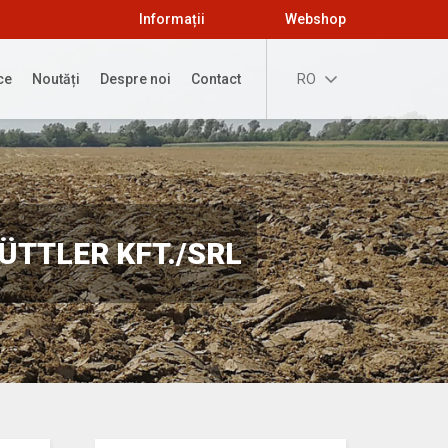
Informații
Webshop
ce
Noutăți
Despre noi
Contact
RO
GÜTTLER KFT./SRL