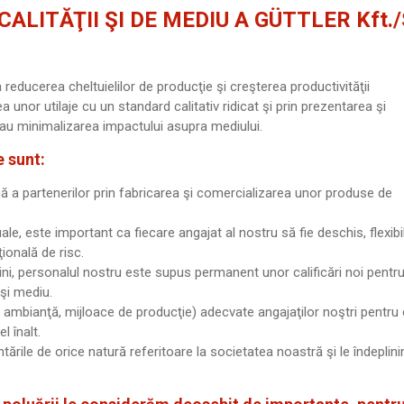
ALITĂŢII ŞI DE MEDIU A GÜTTLER Kft./
 reducerea cheltuielilor de producţie şi creşterea productivităţii
a unor utilaje cu un standard calitativ ridicat şi prin prezentarea şi
 sau minimalizarea impactului asupra mediului.
e sunt:
ă a partenerilor prin fabricarea şi comercializarea unor produse de
e, este important ca fiecare angajat al nostru să fie deschis, flexibil
ţională de risc.
ni, personalul nostru este supus permanent unor calificări noi pentru
şi mediu.
 ambianţă, mijloace de producţie) adecvate angajaţilor noştri pentru
l înalt.
ările de orice natură referitoare la societatea noastră şi le îndeplini