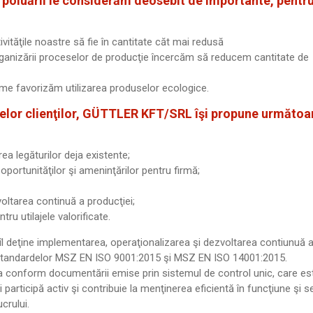
 poluării le considerăm deosebit de importante, pentr
vităţile noastre să fie în cantitate căt mai redusă
organizării proceselor de producţie încercăm să reducem cantitate de
prime favorizăm utilizarea produselor ecologice.
nţelor clienţilor, GÜTTLER KFT/SRL îşi propune următoa
rea legăturilor deja existente;
 oportunităţilor şi ameninţărilor pentru firmă;
voltarea continuă a producţiei;
u utilajele valorificate.
 îl deţine implementarea, operaţionalizarea şi dezvoltarea contiunuă 
a standardelor MSZ EN ISO 9001:2015 şi MSZ EN ISO 14001:2015.
atea conform documentării emise prin sistemul de control unic, care es
 participă activ şi contribuie la menţinerea eficientă în funcţiune şi s
crului.