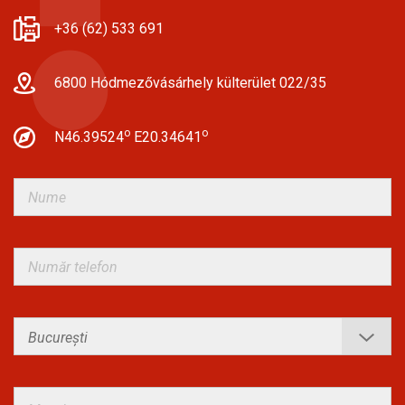
+36 (62) 533 691
6800 Hódmezővásárhely külterület 022/35
o
o
N46.39524
E20.34641