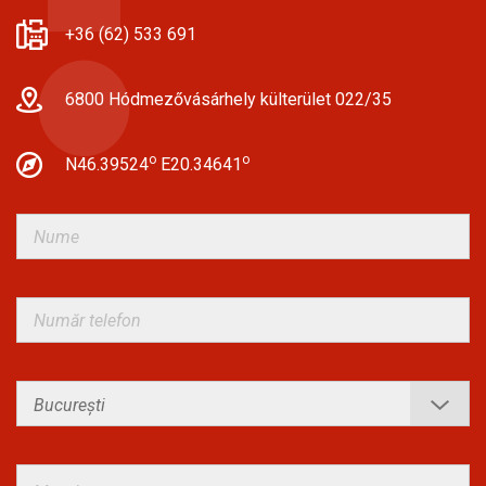
+36 (62) 533 691
6800 Hódmezővásárhely külterület 022/35
o
o
N46.39524
E20.34641