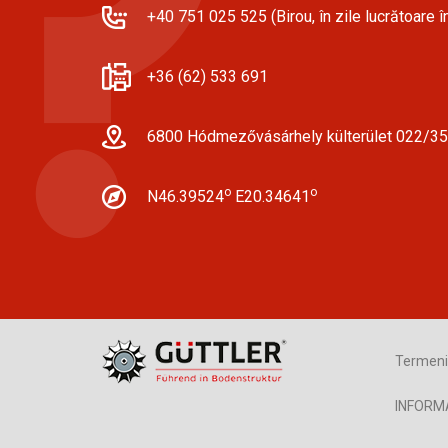
+40 751 025 525 (Birou, în zile lucrătoare în
+36 (62) 533 691
6800 Hódmezővásárhely külterület 022/35
o
o
N46.39524
E20.34641
Termeni 
INFORM