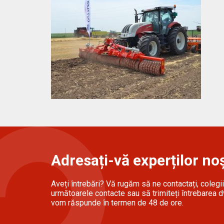
Adresați-vă experților noș
Aveți întrebări? Vă rugăm să ne contactați, colegii 
următoarele contacte sau să trimiteți întrebarea dv
vom răspunde în termen de 48 de ore.