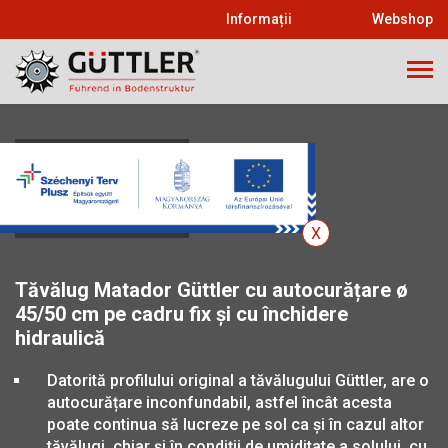
Informații
Webshop
MATADOR
Tăvălug Matador Güttler cu autocurățare ø
45/50 cm pe cadru fix și cu închidere
hidraulică
Datorită profilului original a tăvălugului Güttler, are o
autocurățare inconfundabil, astfel încât acesta
poate continua să lucreze pe sol ca și în cazul altor
tăvălugi, chiar și în condiții de umiditate a solului, cu