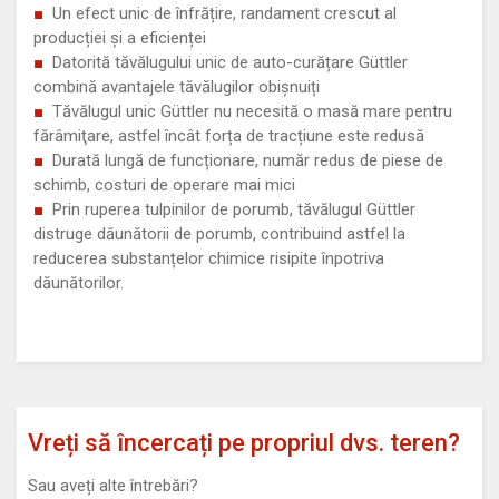
Un efect unic de înfrățire, randament crescut al
producției și a eficienței
Datorită tăvălugului unic de auto-curățare Güttler
combină avantajele tăvălugilor obișnuiți
Tăvălugul unic Güttler nu necesită o masă mare pentru
fărâmiţare, astfel încât forța de tracțiune este redusă
Durată lungă de funcționare, număr redus de piese de
schimb, costuri de operare mai mici
Prin ruperea tulpinilor de porumb, tăvălugul Güttler
distruge dăunătorii de porumb, contribuind astfel la
reducerea substanțelor chimice risipite înpotriva
dăunătorilor.
Vreți să încercați pe propriul dvs. teren?
Sau aveți alte întrebări?