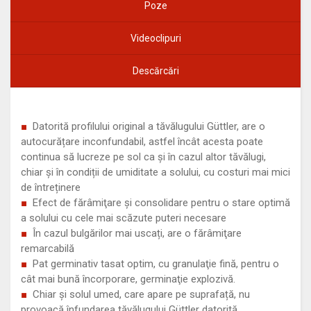
Poze
Videoclipuri
Descărcări
Datorită profilului original a tăvălugului Güttler, are o
autocurățare inconfundabil, astfel încât acesta poate
continua să lucreze pe sol ca și în cazul altor tăvălugi,
chiar și în condiții de umiditate a solului, cu costuri mai mici
de întreținere
Efect de fărâmiţare și consolidare pentru o stare optimă
a solului cu cele mai scăzute puteri necesare
În cazul bulgărilor mai uscați, are o fărâmiţare
remarcabilă
Pat germinativ tasat optim, cu granulaţie fină, pentru o
cât mai bună încorporare, germinaţie explozivă.
Chiar și solul umed, care apare pe suprafață, nu
provoacă înfundarea tăvălugului Güttler datorită