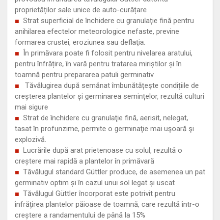
proprietăților sale unice de auto-curățare
Strat superficial de închidere cu granulaţie fină pentru
anihilarea efectelor meteorologice nefaste, previne
formarea crustei, eroziunea sau deflaţia.
În primăvara poate fi folosit pentru nivelarea aratului,
pentru înfrățire, în vară pentru tratarea miriștilor și în
toamnă pentru prepararea patuli germinativ
Tăvălugirea după semănat îmbunătățește condițiile de
creșterea plantelor și germinarea semințelor, rezultă culturi
mai sigure
Strat de închidere cu granulaţie fină, aerisit, nelegat,
tasat în profunzime, permite o germinaţie mai uşoară şi
explozivă.
Lucrările după arat prietenoase cu solul, rezultă o
creștere mai rapidă a plantelor în primăvară
Tăvălugul standard Güttler produce, de asemenea un pat
germinativ optim și în cazul unui sol legat și uscat
Tăvălugul Güttler încorporat este potrivit pentru
înfrățirea plantelor păioase de toamnă, care rezultă într-o
creștere a randamentului de până la 15%