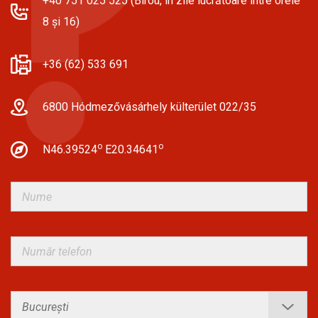
+40 751 025 525 (Birou, în zile lucrătoare între orele
8 și 16)
+36 (62) 533 691
6800 Hódmezővásárhely külterület 022/35
o
o
N46.39524
E20.34641