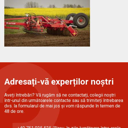
Adresați-vă experților noștri
Aveți întrebări? Vă rugăm să ne contactați, colegii noștri
într-unul din următoarele contacte sau să trimiteți întrebarea
dvs. la formularul de mai jos și vom răspunde în termen de
48 de ore.