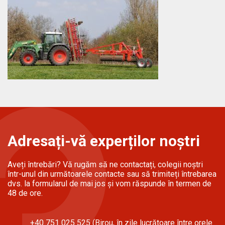
Adresați-vă experților noștri
Aveți întrebări? Vă rugăm să ne contactați, colegii noștri
într-unul din următoarele contacte sau să trimiteți întrebarea
dvs. la formularul de mai jos și vom răspunde în termen de
48 de ore.
+40 751 025 525 (Birou, în zile lucrătoare între orele