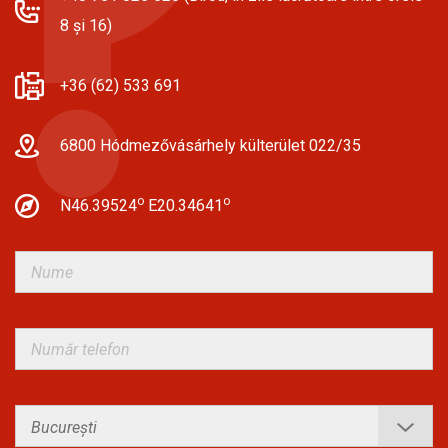
8 și 16)
+36 (62) 533 691
6800 Hódmezővásárhely külterület 022/35
o
o
N46.39524
E20.34641